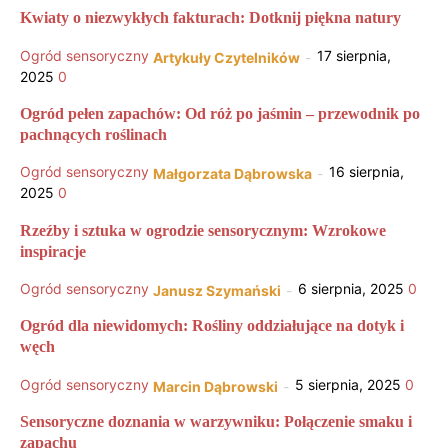
Kwiaty o niezwykłych fakturach: Dotknij piękna natury
Ogród sensoryczny
17 sierpnia,
Artykuły Czytelników
-
2025
0
Ogród pełen zapachów: Od róż po jaśmin – przewodnik po
pachnących roślinach
Ogród sensoryczny
16 sierpnia,
Małgorzata Dąbrowska
-
2025
0
Rzeźby i sztuka w ogrodzie sensorycznym: Wzrokowe
inspiracje
Ogród sensoryczny
6 sierpnia, 2025
0
Janusz Szymański
-
Ogród dla niewidomych: Rośliny oddziałujące na dotyk i
węch
Ogród sensoryczny
5 sierpnia, 2025
0
Marcin Dąbrowski
-
Sensoryczne doznania w warzywniku: Połączenie smaku i
zapachu