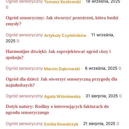
Ogród sensoryczny
18 września, 2025
Tomasz Kozłowski
-
0
Ogród sensoryczny: Jak stworzyć przestrzeń, która budzi
zmysły?
Ogród sensoryczny
11 września,
Artykuły Czytelników
-
2025
0
Harmonijne dźwięki: Jak zaprojektować ogród ciszy i
spokoju?
Ogród sensoryczny
6 września, 2025
0
Marcin Dąbrowski
-
Ogród dla dzieci: Jak stworzyć sensoryczną przygodę dla
najmłodszych?
Ogród sensoryczny
31 sierpnia, 2025
0
Agata Wiśniewska
-
Dotyk natury: Rośliny o interesujących fakturach do
ogrodu sensorycznego
Ogród sensoryczny
21 sierpnia, 2025
0
Emilia Kowalczyk
-