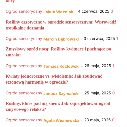
kory
Ogród sensoryczny
4 czerwca, 2025
0
Jakub Woźniak
-
Rośliny egzotyczne w ogrodzie sensorycznym: Wprowadź
tropikalne doznania
Ogród sensoryczny
3 czerwca, 2025
1
Marcin Dąbrowski
-
Zmysłowy ogród nocą: Rośliny kwitnące i pachnące po
zmroku
Ogród sensoryczny
26 maja, 2025
1
Tomasz Kozłowski
-
Kwiaty jednoroczne vs. wieloletnie: Jak zbudować
sezonową harmonię w ogrodzie?
Ogród sensoryczny
25 maja, 2025
0
Janusz Szymański
-
Rośliny, które pachną snem: Jak zaprojektować ogród
zmysłowego relaksu?
Ogród sensoryczny
23 maja, 2025
0
Agata Wiśniewska
-