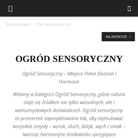
Strona główna
Ogród sensoryczny
NAJNOWSZE
OGRÓD SENSORYCZNY
Ogród Sensoryczny – Miejsce Pełne Doznań i
Harmonii
Witamy w kategorii Ogród Sensoryczny, gdzie natura
staje się źródłem nie tylko wizualnych, ale i
wielozmysłowych doświadczeń. Ogród sensoryczny
to przestrzeń zaprojektowana tak, aby stymulować
wszystkie zmysły – wzrok, słuch, dotyk, węch i smak –
tworząc harmonijne środowisko sprzyjające